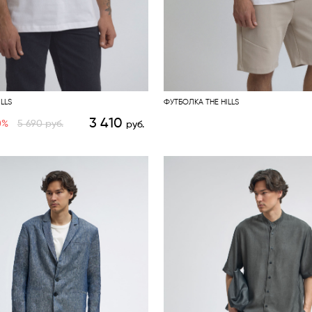
LLS
ФУТБОЛКА THE HILLS
3 410
0%
5 690
руб.
руб.