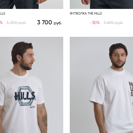
LLS
ФУТБОЛКА THE HILLS
3 700
0%
5 290
руб.
-30%
3 690
руб.
руб.