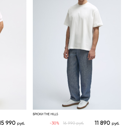
БРЮКИ THE HILLS
15 990
11 890
-30%
16 990
руб.
руб.
руб.