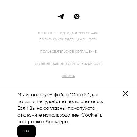
© THE HILLS— ОДЕЖДА И АКСЕССУАРЫ.
ПОЛИТИКА КОНФИДЕНЦИАЛЬНОСТИ
ПОЛЬЗОВАТЕЛЬСКОЕ СОГЛАШЕНИЕ
СВОДНЫЕ ДАННЫЕ ПО РЕЗУЛЬТАТАМ СОУТ
ОФЕРТА
РЕКВИЗИТЫ
Мы используем файлы "Cookie" для
повышения удобства пользователей.
Если Вы не согласны, пожалуйста,
отключите использование "Cookie" в
8 (800) 444-12-10
настройках браузера.
ОК