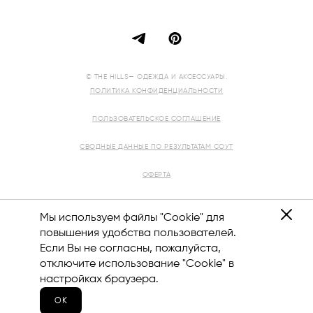
© THE HILLS— ОДЕЖДА И АКСЕССУАРЫ.
ПОЛИТИКА КОНФИДЕНЦИАЛЬНОСТИ
ПОЛЬЗОВАТЕЛЬСКОЕ СОГЛАШЕНИЕ
СВОДНЫЕ ДАННЫЕ ПО РЕЗУЛЬТАТАМ СОУТ
ОФЕРТА
РЕКВИЗИТЫ
Мы используем файлы "Cookie" для
повышения удобства пользователей.
Если Вы не согласны, пожалуйста,
отключите использование "Cookie" в
8 (800) 444-12-10
настройках браузера.
ОК