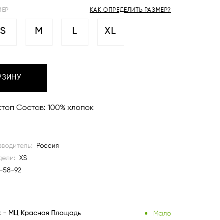
МЕР
КАК ОПРЕДЕЛИТЬ РАЗМЕР?
S
M
L
XL
РЗИНУ
ектоп Состав: 100% хлопок
водитель:
Россия
дели:
XS
-58-92
Мало
к - МЦ Красная Площадь