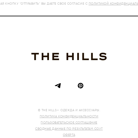
Я КНОПКУ "ОТПРАВИТЬ" ВЫ ДАЕТЕ СВОЕ СОГЛАСИЕ С
ПОЛИТИКОЙ КОНФИДЕНЦИАЛ
© THE HILLS— ОДЕЖДА И АКСЕССУАРЫ.
ПОЛИТИКА КОНФИДЕНЦИАЛЬНОСТИ
ПОЛЬЗОВАТЕЛЬСКОЕ СОГЛАШЕНИЕ
СВОДНЫЕ ДАННЫЕ ПО РЕЗУЛЬТАТАМ СОУТ
ОФЕРТА