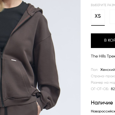
ВЫБЕРИТЕ РАЗ
XS
В КО
The Hills Тр
Пол:
Женский
Страна-произ
Размер на мо
ОГ-ОТ-ОБ:
82
Наличие
Новороссийс