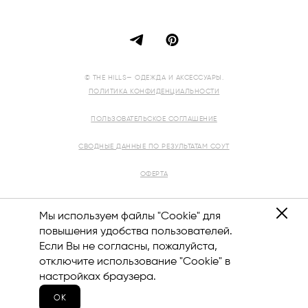
© THE HILLS— ОДЕЖДА И АКСЕССУАРЫ.
ПОЛИТИКА КОНФИДЕНЦИАЛЬНОСТИ
ПОЛЬЗОВАТЕЛЬСКОЕ СОГЛАШЕНИЕ
СВОДНЫЕ ДАННЫЕ ПО РЕЗУЛЬТАТАМ СОУТ
ОФЕРТА
РЕКВИЗИТЫ
Мы используем файлы "Cookie" для
повышения удобства пользователей.
Если Вы не согласны, пожалуйста,
отключите использование "Cookie" в
8 (800) 444-12-10
настройках браузера.
ОК