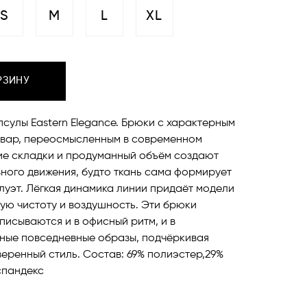
S
M
L
XL
РЗИНУ
псулы Eastern Elegance. Брюки с характерным
вар, переосмысленным в современном
ие складки и продуманный объём создают
ного движения, будто ткань сама формирует
луэт. Лёгкая динамика линии придаёт модели
ую чистоту и воздушность. Эти брюки
писываются и в офисный ритм, и в
ные повседневные образы, подчёркивая
веренный стиль. Состав: 69% полиэстер,29%
спандекс