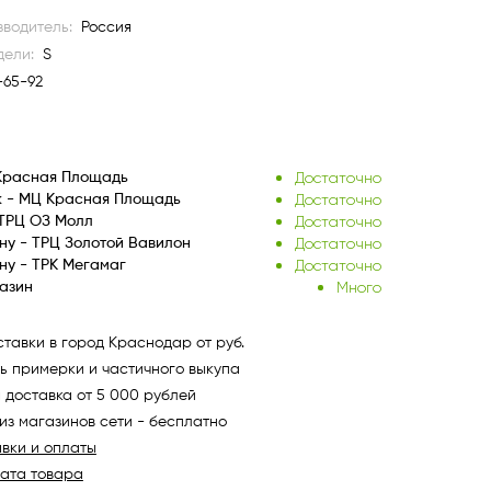
водитель:
Россия
дели:
S
-65-92
Достаточно
Красная Площадь
Достаточно
к - МЦ Красная Площадь
Достаточно
ТРЦ ОЗ Молл
Достаточно
ну - ТРЦ Золотой Вавилон
Достаточно
ну - ТРК Мегамаг
Много
азин
тавки в город Краснодар от руб.
ь примерки и частичного выкупа
 доставка от 5 000 рублей
из магазинов сети - бесплатно
авки и оплаты
рата товара