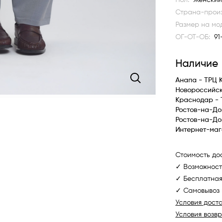
Пол:
Женский
Страна-произ
Размер на мо
ОГ-ОТ-ОБ:
91
Наличие
Анапа - ТРЦ 
Новороссийс
Краснодар - 
Ростов-на-До
Ростов-на-До
Интернет-маг
Стоимость дос
✓ Возможност
✓ Бесплатная
✓ Самовывоз 
Условия дост
Условия возв