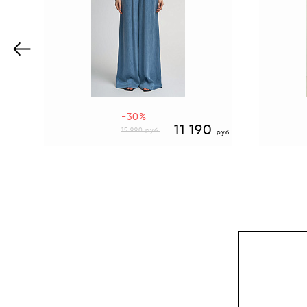
-30%
0
11 190
15 990
руб.
руб.
руб.