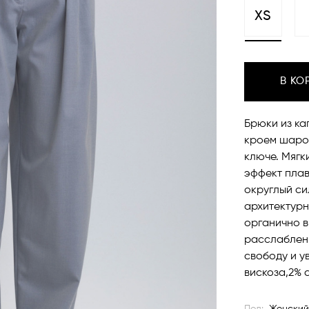
XS
В КО
Брюки из ка
кроем шаро
ключе. Мягк
эффект плав
округлый си
архитектурн
органично в
расслаблен
свободу и у
вискоза,2% 