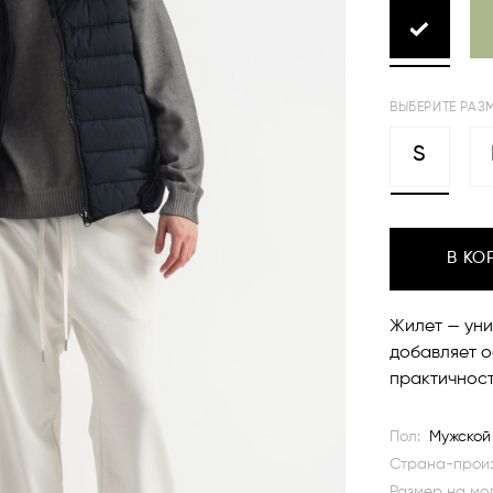
ВЫБЕРИТЕ РАЗ
S
В КО
Жилет — уни
добавляет о
практичност
Пол:
Мужской
Страна-произ
Размер на мо