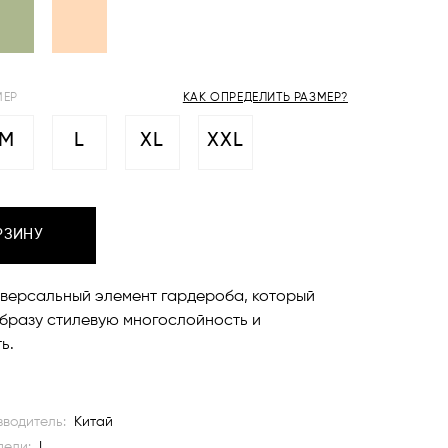
МЕР
КАК ОПРЕДЕЛИТЬ РАЗМЕР?
M
L
XL
XXL
РЗИНУ
версальный элемент гардероба, который
бразу стилевую многослойность и
ь.
водитель:
Китай
дели:
L