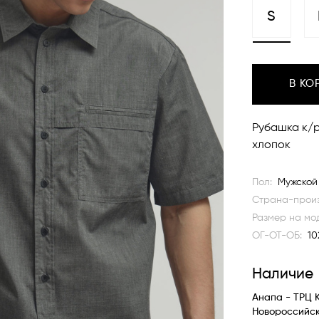
S
В КО
Рубашка к/р
хлопок
Пол:
Мужской
Страна-произ
Размер на мо
ОГ-ОТ-ОБ:
10
Наличие
Анапа - ТРЦ 
Новороссийс