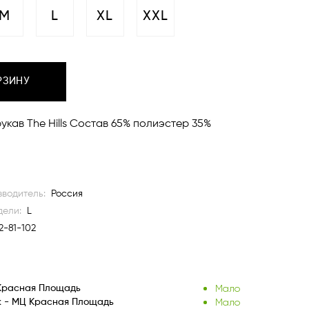
M
L
XL
XXL
РЗИНУ
укав The Hills Состав 65% полиэстер 35%
водитель:
Россия
дели:
L
2-81-102
Мало
Красная Площадь
Мало
к - МЦ Красная Площадь