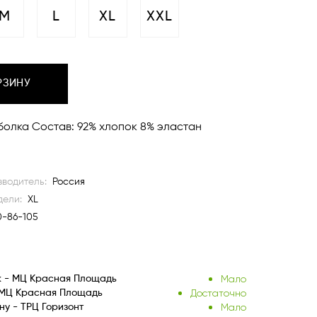
M
L
XL
XXL
РЗИНУ
утболка Состав: 92% хлопок 8% эластан
водитель:
Россия
дели:
XL
0-86-105
Мало
к - МЦ Красная Площадь
Достаточно
 МЦ Красная Площадь
Мало
ну - ТРЦ Горизонт