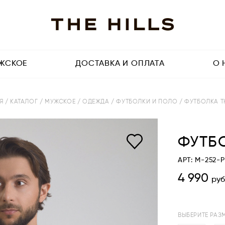
ЖСКОЕ
ДОСТАВКА И ОПЛАТА
О 
АЯ
/ КАТАЛОГ
/ МУЖСКОЕ
/ ОДЕЖДА
/ ФУТБОЛКИ И ПОЛО
/ ФУТБОЛКА T
ФУТБО
АРТ: M-252-
4 990
руб
ВЫБЕРИТЕ РАЗ