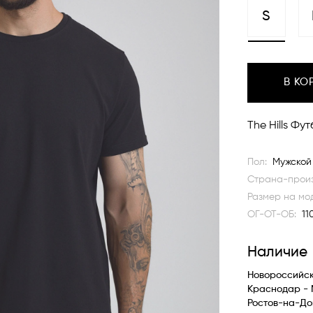
S
В КО
The Hills Ф
Пол:
Мужской
Страна-произ
Размер на мо
ОГ-ОТ-ОБ:
11
Наличие
Новороссийс
Краснодар -
Ростов-на-До