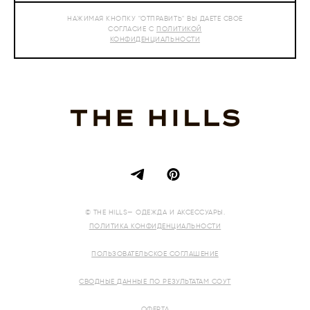
НАЖИМАЯ КНОПКУ "ОТПРАВИТЬ" ВЫ ДАЕТЕ СВОЕ
СОГЛАСИЕ С
ПОЛИТИКОЙ
КОНФИДЕНЦИАЛЬНОСТИ
© THE HILLS— ОДЕЖДА И АКСЕССУАРЫ.
ПОЛИТИКА КОНФИДЕНЦИАЛЬНОСТИ
ПОЛЬЗОВАТЕЛЬСКОЕ СОГЛАШЕНИЕ
СВОДНЫЕ ДАННЫЕ ПО РЕЗУЛЬТАТАМ СОУТ
ОФЕРТА